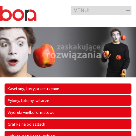
Kasetony, litery przestrzenne
Pylony, totemy, witacze
Wydruki wielkoformatowe
Grafika na pojazdach